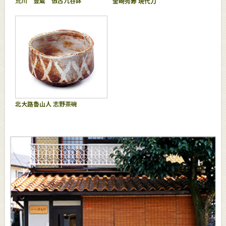
荒川 豊蔵 倣古九谷鉢
金崎秀寿 現代刀
北大路魯山人 志野茶碗