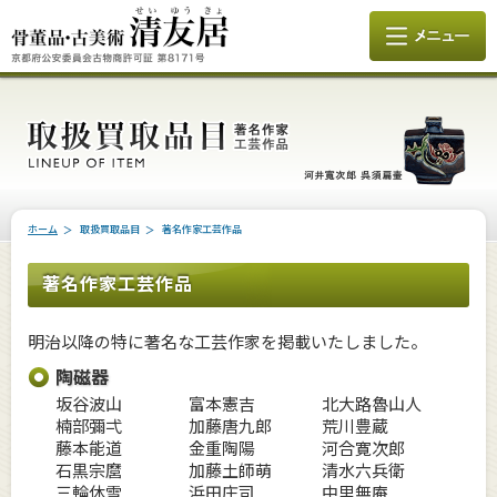
ホーム
取扱買取品目
著名作家工芸作品
著名作家工芸作品
明治以降の特に著名な工芸作家を掲載いたしました。
陶磁器
坂谷波山
富本憲吉
北大路魯山人
楠部彌弌
加藤唐九郎
荒川豊蔵
藤本能道
金重陶陽
河合寛次郎
石黒宗麿
加藤土師萌
清水六兵衛
三輪休雪
浜田庄司
中里無庵