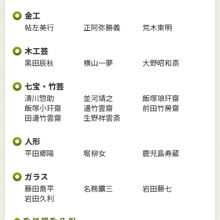
金工
帖左美行
正阿弥勝義
荒木東明
木工芸
黒田辰秋
横山一夢
大野昭和斎
七宝・竹芸
濤川惣助
並河靖之
飯塚琅玕齋
飯塚小玕齋
邊竹雲齋
前田竹房齋
田邊竹雲齋
生野祥雲斎
人形
平田郷陽
堀柳女
鹿児島寿蔵
ガラス
藤田喬平
名務鑛三
岩田藤七
岩田久利