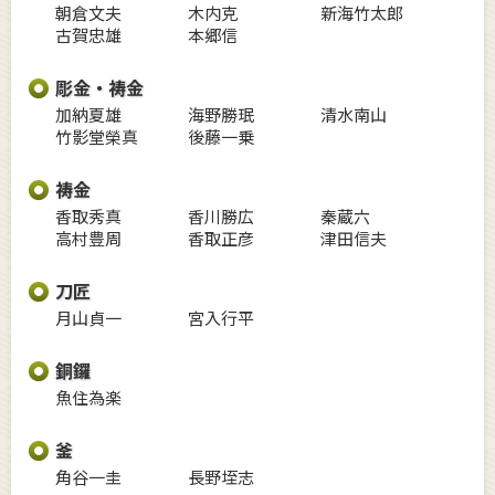
朝倉文夫
木内克
新海竹太郎
古賀忠雄
本郷信
彫金・祷金
加納夏雄
海野勝珉
清水南山
竹影堂榮真
後藤一乗
祷金
香取秀真
香川勝広
秦蔵六
高村豊周
香取正彦
津田信夫
刀匠
月山貞一
宮入行平
銅鑼
魚住為楽
釜
角谷一圭
長野垤志