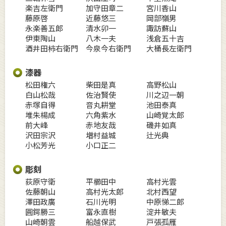
楽吉左衛門
加守田章二
宮川香山
藤原啓
近藤悠三
岡部嶺男
永楽善五郎
清水卯一
諏訪蘇山
伊東陶山
八木一夫
浅倉五十吉
酒井田柿右衛門
今泉今右衛門
大桶長左衛門
漆器
松田権六
柴田是真
高野松山
白山松哉
佐治賢使
川之辺一朝
赤塚自得
音丸耕堂
池田泰真
堆朱楊成
六角紫水
山崎覚太郎
前大峰
赤地友哉
磯井如真
沢田宗沢
増村益城
辻光典
小松芳光
小口正二
彫刻
荻原守衛
平櫛田中
高村光雲
佐藤朝山
高村光太郎
北村西望
澤田政廣
石川光明
中原悌二郎
圓鍔勝三
富永直樹
淀井敏夫
山崎朝雲
船越保武
戸張孤雁